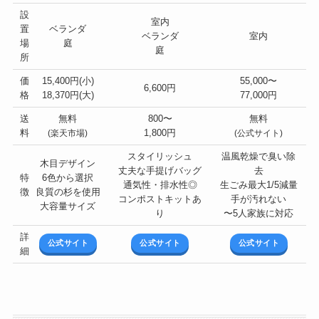
設
室内
置
ベランダ
ベランダ
室内
場
庭
庭
所
価
15,400円(小)
55,000〜
6,600円
格
18,370円(大)
77,000円
送
無料
800〜
無料
料
1,800円
(楽天市場)
(公式サイト)
スタイリッシュ
温風乾燥で臭い除
木目デザイン
丈夫な手提げバッグ
去
特
6色から選択
通気性・排水性◎
生ごみ最大1/5減量
徴
良質の杉を使用
コンポストキットあ
手が汚れない
大容量サイズ
り
〜5人家族に対応
詳
公式サイト
公式サイト
公式サイト
細