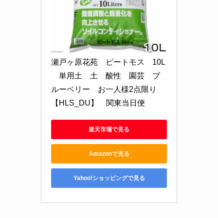
瀬戸ヶ原花苑　ピートモス　10L
　単用土　土　酸性　園芸　ブ
ルーベリー　お一人様2点限り
【HLS_DU】　関東当日便
楽天市場で見る
Amazonで見る
Yahoo!ショッピングで見る