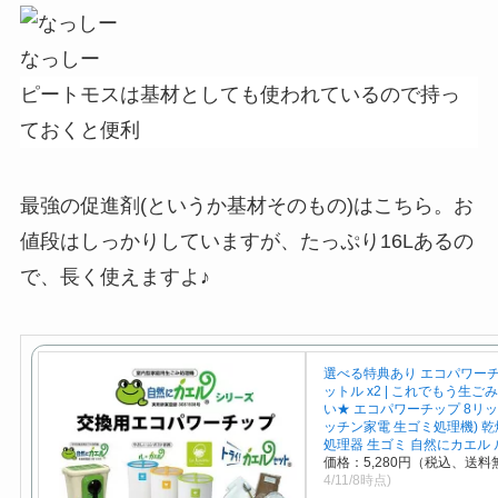
なっしー
ピートモスは基材としても使われているので持っ
ておくと便利
最強の促進剤(というか基材そのもの)はこちら。お
値段はしっかりしていますが、たっぷり16Lあるの
で、長く使えますよ♪
選べる特典あり エコパワーチ
ットル x2 | これでもう生ご
い★ エコパワーチップ 8リット
ッチン家電 生ゴミ処理機) 乾
処理器 生ゴミ 自然にカエル
価格：5,280円（税込、送料
4/11/8時点)