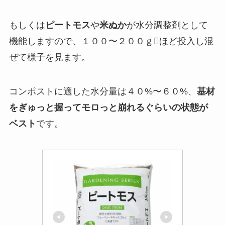
もしくは
ピートモス
や
米ぬか
が水分調整剤として
機能しますので、１００〜２００ｇほど投入し混
ぜて様子を見ます。
コンポストに適した水分量は４０%〜６０%、
基材
をぎゅっと握ってモロっと崩れるぐらいの状態が
ベスト
です。