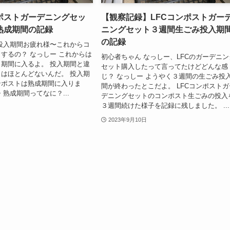
ンポストガーデニングセッ
【観察記録】LFCコンポストガー
熟成期間の記録
ニングセット３週間生ごみ投入期
の記録
投入期間お疲れ様〜これからコ
するの？ なっしー これからは
初心者ちゃん なっしー、LFCのガーデニン
期間に入るよ。 投入期間と違
セット購入したって言ってたけどどんな感
はほとんどないんだ。 投入期
じ？ なっしー ようやく３週間の生ごみ投
ンポストは熟成期間に入りま
間が終わったとこだよ。 LFCコンポストガ
・熟成期間ってなに？...
デニングセットのコンポスト生ごみの投入
３週間続けた様子を記録に残しました。 ...
2023年9月10日