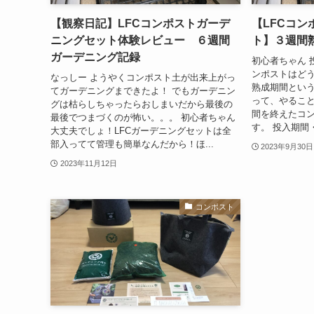
【観察日記】LFCコンポストガーデ
【LFCコ
ニングセット体験レビュー ６週間
ト】３週間
ガーデニング記録
初心者ちゃん 
ンポストはどう
なっしー ようやくコンポスト土が出来上がっ
熟成期間という
てガーデニングまできたよ！ でもガーデニン
って、やること
グは枯らしちゃったらおしまいだから最後の
間を終えたコ
最後でつまづくのが怖い。。。 初心者ちゃん
す。 投入期間
大丈夫でしょ！LFCガーデニングセットは全
部入ってて管理も簡単なんだから！ほ...
2023年9月30日
2023年11月12日
コンポスト