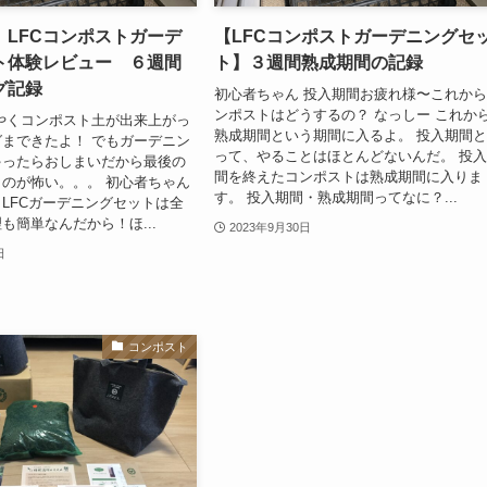
】LFCコンポストガーデ
【LFCコンポストガーデニングセ
ト体験レビュー ６週間
ト】３週間熟成期間の記録
グ記録
初心者ちゃん 投入期間お疲れ様〜これか
ンポストはどうするの？ なっしー これか
やくコンポスト土が出来上がっ
熟成期間という期間に入るよ。 投入期間
まできたよ！ でもガーデニン
って、やることはほとんどないんだ。 投
ゃったらおしまいだから最後の
間を終えたコンポストは熟成期間に入りま
のが怖い。。。 初心者ちゃん
す。 投入期間・熟成期間ってなに？...
LFCガーデニングセットは全
も簡単なんだから！ほ...
2023年9月30日
日
コンポスト