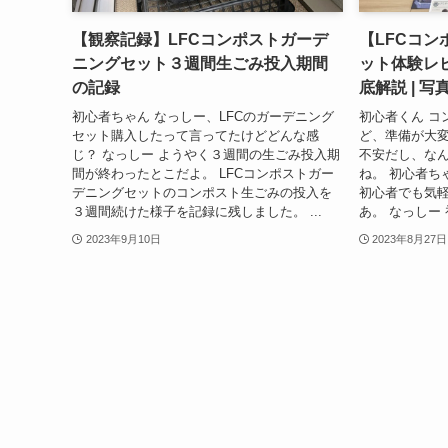
【観察記録】LFCコンポストガーデ
【LFCコ
ニングセット３週間生ごみ投入期間
ット体験レ
の記録
底解説 | 
初心者ちゃん なっしー、LFCのガーデニング
初心者くん コ
セット購入したって言ってたけどどんな感
ど、準備が大
じ？ なっしー ようやく３週間の生ごみ投入期
不安だし、な
間が終わったとこだよ。 LFCコンポストガー
ね。 初心者ち
デニングセットのコンポスト生ごみの投入を
初心者でも気
３週間続けた様子を記録に残しました。 ...
あ。 なっしー 
2023年9月10日
2023年8月27日