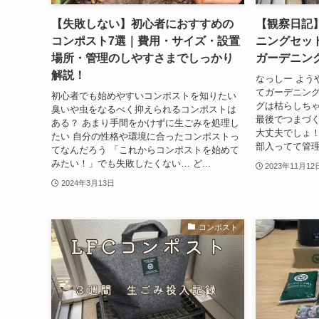
【失敗しない】初心者におすすめの
【観察日記
コンポスト7選｜費用・サイズ・設置
ニングセッ
場所・管理のしやすさまでしっかり
ガーデニン
解説！
なっしー よう
てガーデニング
初心者でも始めやすいコンポストを知りたい
グは枯らしち
臭いや虫をなるべく抑えられるコンポストは
最後でつまづく
ある？ あまり手間をかけずに生ごみを処理し
大丈夫でしょ！
たい 自分の性格や環境に合ったコンポストっ
部入ってて管理
てなんだろう 「これからコンポストを始めて
みたい！」でも失敗したくない… ど...
2023年11月12
2024年3月13日
コンポスト