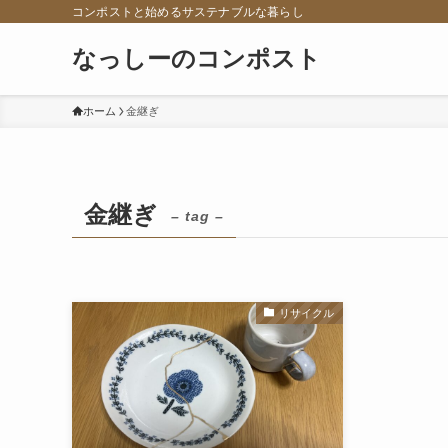
コンポストと始めるサステナブルな暮らし
なっしーのコンポスト
ホーム
金継ぎ
金継ぎ
– tag –
リサイクル